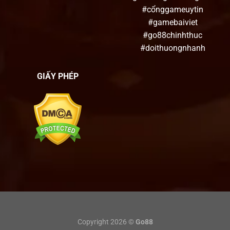
#cổnggameuytin
#gamebaiviet
#go88chinhthuc
#doithuongnhanh
GIẤY PHÉP
Copyright 2026 ©
Go88