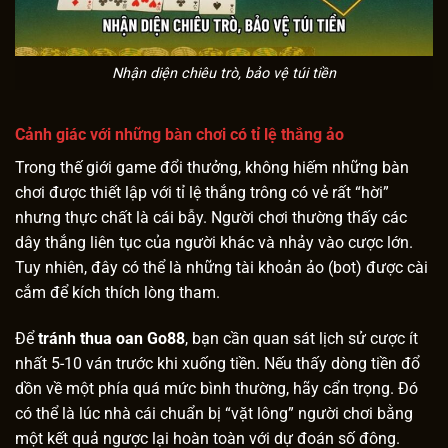
Nhận diện chiêu trò, bảo vệ túi tiền
Cảnh giác với những bàn chơi có tỉ lệ thắng ảo
Trong thế giới game đổi thưởng, không hiếm những bàn
chơi được thiết lập với tỉ lệ thắng trông có vẻ rất “hời”
nhưng thực chất là cái bẫy. Người chơi thường thấy các
dây thắng liên tục của người khác và nhảy vào cược lớn.
Tuy nhiên, đây có thể là những tài khoản ảo (bot) được cài
cắm để kích thích lòng tham.
Để
tránh thua oan Go88
, bạn cần quan sát lịch sử cược ít
nhất 5-10 ván trước khi xuống tiền. Nếu thấy dòng tiền đổ
dồn về một phía quá mức bình thường, hãy cẩn trọng. Đó
có thể là lúc nhà cái chuẩn bị “vặt lông” người chơi bằng
một kết quả ngược lại hoàn toàn với dự đoán số đông.