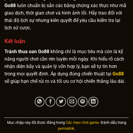
Go88
luôn chuẩn bị sẵn các bằng chứng xác thực như mã
giao dịch, thời gian chơi và hình ảnh lỗi. Hãy trao đổi với
thái độ lịch sự nhưng kiên quyết để yêu cầu kiểm tra lại
lịch sử cược.
Kết luận
Tránh thua oan Go88
không chỉ là mục tiêu mà còn là kỹ
năng người chơi cần rèn luyện mỗi ngày. Khi hiểu rõ cách
nhận diện bẫy và quản lý vốn hợp lý, bạn sẽ tự tin hơn
trong mọi quyết định. Áp dụng đúng chiến thuật tại
Go88
sẽ giúp hạn chế rủi ro và tối ưu cơ hội chiến thắng lâu dài.
Mục nhập này đã được đăng trong
Các mẹo chơi game
. Đánh dấu trang
permalink
.