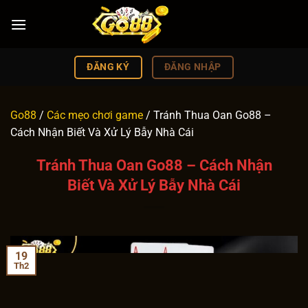
Chuyển
đến
nội
dung
ĐĂNG KÝ
ĐĂNG NHẬP
Go88
/
Các mẹo chơi game
/
Tránh Thua Oan Go88 –
Cách Nhận Biết Và Xử Lý Bẫy Nhà Cái
Tránh Thua Oan Go88 – Cách Nhận
Biết Và Xử Lý Bẫy Nhà Cái
19
Th2