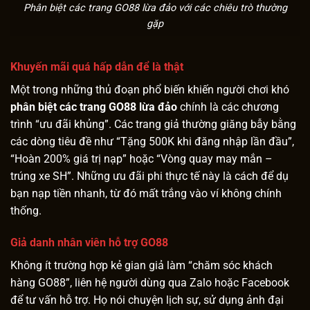
Phân biệt các trang GO88 lừa đảo với các chiêu trò thường
gặp
Khuyến mãi quá hấp dẫn để là thật
Một trong những thủ đoạn phổ biến khiến người chơi khó
phân biệt các trang GO88 lừa đảo
chính là các chương
trình “ưu đãi khủng”. Các trang giả thường giăng bẫy bằng
các dòng tiêu đề như “Tặng 500K khi đăng nhập lần đầu”,
“Hoàn 200% giá trị nạp” hoặc “Vòng quay may mắn –
trúng xe SH”. Những ưu đãi phi thực tế này là cách để dụ
bạn nạp tiền nhanh, từ đó mất trắng vào ví không chính
thống.
Giả danh nhân viên hỗ trợ GO88
Không ít trường hợp kẻ gian giả làm “chăm sóc khách
hàng GO88”, liên hệ người dùng qua Zalo hoặc Facebook
để tư vấn hỗ trợ. Họ nói chuyện lịch sự, sử dụng ảnh đại