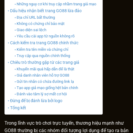
Những nguy cơ khi truy cập nhầm trang giả mạo
Dấu hiệu nhận biết trang GO88 lừa đảo
Địa chỉ URL bất thường
Không có chứng chỉ bảo mật
Giao diện sai lệch
Yêu cầu cài app từ nguồn không rõ
Cách kiểm tra trang GO88 chính thức
Kiểm tra tên miền và chứng chỉ
Truy cập qua nguồn chính thống
Chiêu trò thường gặp từ các trang giả
Khuyến mãi quá hấp dẫn để là thật
Giả danh nhân viên hỗ trợ GO88
Gửi tin nhắn có chứa đường link lạ
Tạo app giả mạo giống hệt bản chính
Đánh vào tâm lý sợ mất cơ hội
Đừng để bị đánh lừa bởi logo
Tổng kết
Trong lĩnh vực trò chơi trực tuyến, thương hiệu mạnh như
GO88 thường bị các nhóm đối tượng lợi dụng để tạo ra bản