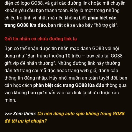
diện có logo GO88, và gửi các đường link hoặc mã chuyển
khoản yêu cầu bạn thanh toán. Đây là một trong những
chiêu trò tinh vi nhất mà nếu không biết
phân biệt các
trang GO88 lừa đảo
, bạn rất dễ sa vào bẫy “hỗ trợ giả”.
Gửi tin nhắn có chứa đường link lạ
Bạn có thể nhận được tin nhắn mạo danh GO88 với nội
dung như “Bạn trúng thưởng 10 triệu – truy cập tại GO88-
gift.vip để nhận thưởng”. Những đường link này thường
dẫn tới trang cài mã độc hoặc trang web giả, đánh cắp
thông tin đăng nhập. Hãy nhớ, muốn an toàn tuyệt đối, bạn
cần học cách
phân biệt các trang GO88 lừa đảo
thông qua
việc không bao giờ nhấn vào các link lạ chưa được xác
minh.
>>> Xem thêm:
Có nên dùng auto spin không trong GO88
để tối ưu lợi nhuận?