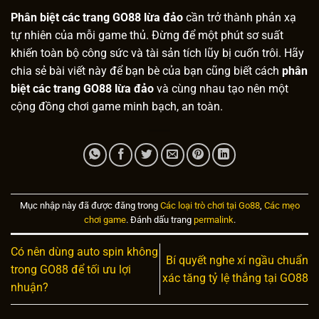
Phân biệt các trang GO88 lừa đảo
cần trở thành phản xạ
tự nhiên của mỗi game thủ. Đừng để một phút sơ suất
khiến toàn bộ công sức và tài sản tích lũy bị cuốn trôi. Hãy
chia sẻ bài viết này để bạn bè của bạn cũng biết cách
phân
biệt các trang GO88 lừa đảo
và cùng nhau tạo nên một
cộng đồng chơi game minh bạch, an toàn.
Mục nhập này đã được đăng trong
Các loại trò chơi tại Go88
,
Các mẹo
chơi game
. Đánh dấu trang
permalink
.
Có nên dùng auto spin không
Bí quyết nghe xí ngầu chuẩn
trong GO88 để tối ưu lợi
xác tăng tỷ lệ thắng tại GO88
nhuận?