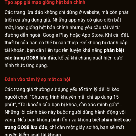
Tạo app giả mạo giống hệt bản chính
Các trang lừa đảo không chỉ dừng ở website, mà còn phát
triển cả ứng dụng giả. Những app này có giao diện bắt
mắt, logo giống hệt bản chính nhưng yêu cầu tải về từ
đường dẫn ngoài Google Play hoặc App Store. Khi cài đặt,
thiết bị của bạn có thể bị can thiệp. Để không bị đánh cắp
tài khoản, bạn cần liên tục rèn luyện khả năng
phân biệt
các trang GO88 lừa đảo
, kể cả khi chúng xuất hiện dưới
hình thức ứng dụng.
Đánh vào tâm lý sợ mất cơ hội
Các trang giả thường sử dụng yếu tố tâm lý để lôi kéo
người chơi: “Chương trình khuyến mãi chỉ áp dụng 15
phút”, “Tài khoản của bạn bị khóa, cần xác minh gấp”…
Những lời cảnh báo này buộc người dùng hành động vội
vàng. Nếu bạn không bình tĩnh và không biết
phân biệt các
trang GO88 lừa đảo
, chỉ cần một giây sơ hở, bạn sẽ mất
quyền kiểm soát tài khoản.