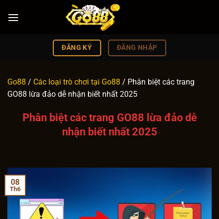
Chuyển
đến
nội
dung
ĐĂNG KÝ
ĐĂNG NHẬP
Go88
/
Các loại trò chơi tại Go88
/
Phân biệt các trang
GO88 lừa đảo dễ nhận biết nhất 2025
Phân biệt các trang GO88 lừa đảo dễ
nhận biết nhất 2025
08
Th6