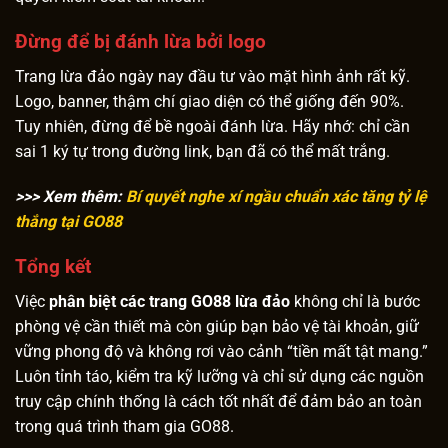
Đừng để bị đánh lừa bởi logo
Trang lừa đảo ngày nay đầu tư vào mặt hình ảnh rất kỹ.
Logo, banner, thậm chí giao diện có thể giống đến 90%.
Tuy nhiên, đừng để bề ngoài đánh lừa. Hãy nhớ:
chỉ cần
sai 1 ký tự trong đường link, bạn đã có thể mất trắng
.
>>> Xem thêm:
Bí quyết nghe xí ngầu chuẩn xác tăng tỷ lệ
thắng tại GO88
Tổng kết
Việc
phân biệt các trang GO88 lừa đảo
không chỉ là bước
phòng vệ cần thiết mà còn giúp bạn bảo vệ tài khoản, giữ
vững phong độ và không rơi vào cảnh “tiền mất tật mang.”
Luôn tỉnh táo, kiểm tra kỹ lưỡng và chỉ sử dụng các nguồn
truy cập chính thống là cách tốt nhất để đảm bảo an toàn
trong quá trình tham gia GO88.