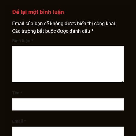
Để lại một bình luận
Email của bạn sẽ không được hiển thị công khai.
Các trường bắt buộc được đánh dấu
*
Bình luận
*
Tên
*
Email
*