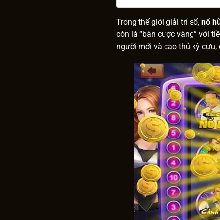
Trong thế giới giải trí số,
nổ h
còn là “bàn cược vàng” với ti
người mới và cao thủ kỳ cựu,