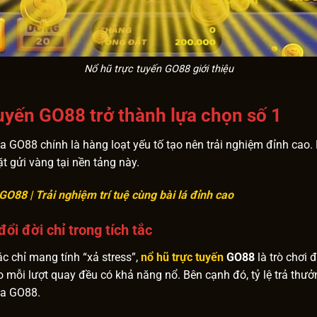
Nổ hũ trực tuyến GO88 giới thiệu
tuyến GO88 trở thành lựa chọn số 1
 GO88 chính là hàng loạt yếu tố tạo nên trải nghiệm đỉnh cao. 
t gửi vàng tại nền tảng này.
GO88 | Trải nghiệm trí tuệ cùng bài lá đỉnh cao
đổi đời chỉ trong tích tắc
c chỉ mang tính “xả stress”,
nổ hũ trực tuyến
GO88
là trò chơi 
mỗi lượt quay đều có khả năng nổ. Bên cạnh đó, tỷ lệ trả th
ủa GO88.