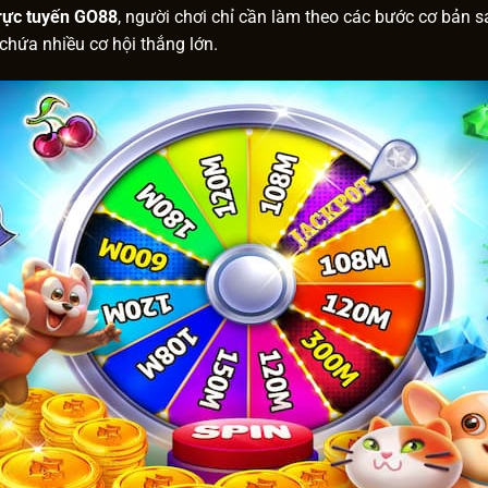
trực tuyến GO88
, người chơi chỉ cần làm theo các bước cơ bản s
chứa nhiều cơ hội thắng lớn.