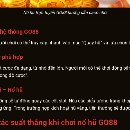
Nổ hũ trực tuyến GO88 hướng dẫn cách chơi
 hệ thống GO88
gười chơi có thể truy cập nhanh vào mục “Quay hũ” và lựa chọn 
 phù hợp
cược đa dạng, từ nhỏ đến lớn. Người mới có thể khởi động bằ
hong độ cược”.
i – Nổ hũ
hống sẽ tự động quay các cột slot. Nếu các biểu tượng trùng kh
ứng. Trong trường hợp kích hoạt hũ vàng, tiền thưởng sẽ được
xác suất thắng khi chơi nổ hũ GO88